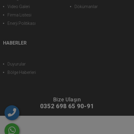
Hakkımızda
Müteşebbis Heyet
Başkanın Mesajı
Yönetim Kurulu
Yerleşim Planı
Denetim Kurulu
İletişim Bilgileri
Bölge Müdürlüğü
Fotoğraf Galerisi
Hizmet Birimleri
Video Galeri
Dökümanlar
Firma Listesi
Enerji Politikası
HABERLER
Duyurular
Bölge Haberleri