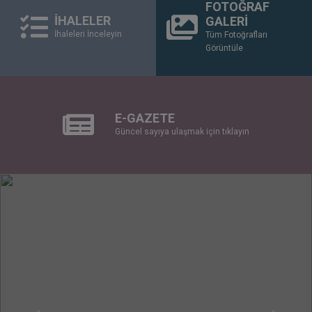
HABERLER
ETKİNLİKLER
Tüm Haberleri İnceleyin
Tüm Etkinlikleri İnceleyin
FOTOĞRAF
İHALELER
GALERİ
İhaleleri İnceleyin
Tüm Fotoğrafları
Görüntüle
E-GAZETE
Güncel sayıya ulaşmak için tıklayın