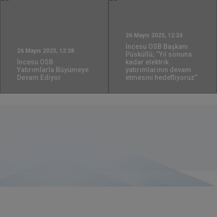
İncesu OSB ve
Kayseri’de bulunan
bütün sanayi
kuruluşlarının
ürünlerini, doğrudan
demiryolu bağlantısı
02 Ekim 2024, 09:13
olan limanlara
İNCESU IS FUTURE,
ulaştıracak olan hattın
FUTURE IS İNCESU
inşaatı başladı.
26 Mayıs 2025, 12:24
İncesu OSB Başkanı
26 Mayıs 2025, 12:38
Püsküllü; “Yıl sonuna
İncesu OSB
kadar elektrik
Yatırımlarla Büyümeye
yatırımlarının devam
Devam Ediyor
etmesini hedefliyoruz”