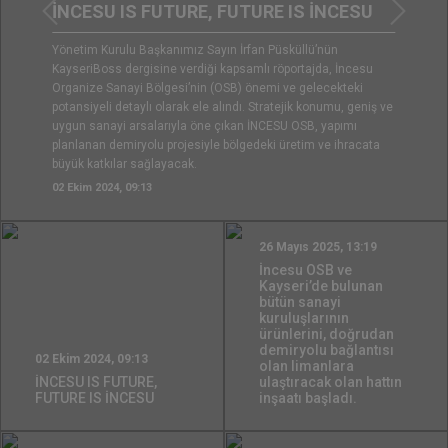
İncesu OSB ve Kay
E, FUTURE IS İNCESU
Önceki
Sonrak
sanayi kuruluşları
demiryolu bağlantı
Sayın İrfan Püsküllü’nün
ulaştıracak olan ha
iği kapsamlı röportajda, İncesu
n (OSB) önemi ve gelecekteki
le alındı. Stratejik konumu, geniş ve
Kayseri Valisi Gökmen Çiç
ne çıkan İNCESU OSB, yapımı
Bölgesi'nde (OSB) yapımı d
yle bölgedeki üretim ve ihracata
hayati önem taşıyan iltisak 
inceledi.
26 Mayıs 2025, 13:19
26 Mayıs 2025, 13:19