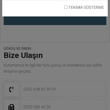
Kayseri Ticaret Odası istişare toplantısı
17 Nisan 2026, Saat:10:04
TEKRAR GÖSTERME
Fotoğraf Galerisi
Tüm fotoğrafları incelemek için tıklayınız.
Tüm Fotoğraflar
GÖRÜŞ VE ÖNERİ
Bize Ulaşın
Kurumumuz ile ilgili her türlü görüş ve önerileriniz için lütfen