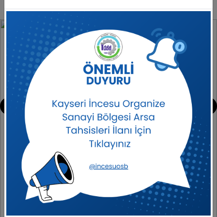
İrfan PÜSKÜLLÜ
İNCESU OSB YÖNETİM KURULU BAŞKANI
‹
›