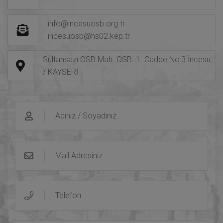
iletişime geçiniz.
0352 698 65 90-91
0533 506 43 25
info@incesuosb.org.tr
incesuosb@hs02.kep.tr
Sultansazı OSB Mah. OSB. 1. Cadde No:3 İncesu
/ KAYSERİ